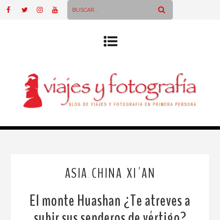
ASIA
CHINA
XI´AN
,
,
El monte Huashan ¿Te atreves a
subir sus senderos de vértigo?