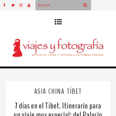
ASIA
CHINA
TÍBET
,
,
7 días en el Tíbet. Itinerario para
un viaje muy especial: del Palacio