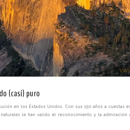
do (casi) puro
.
itución en los Estados Unidos. Con sus 150 años a cuestas 
y naturales le han valido el reconocimiento y la admiración