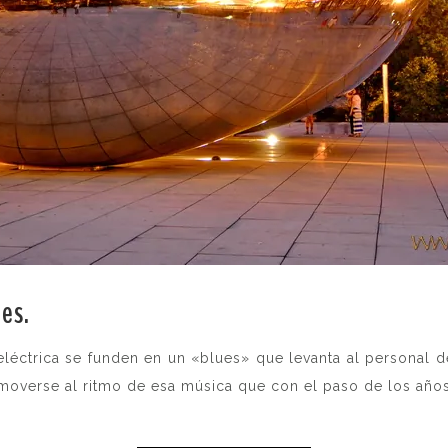
es.
 eléctrica se funden en un «blues» que levanta al personal d
moverse al ritmo de esa música que con el paso de los años