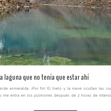
a laguna que no tenía que estar ahí
.
rde esmeralda. ¡Por fin! El hielo y la nieve ocultan las 
 no me entra en los pulmones después de 2 horas de intens