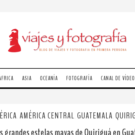
ÁFRICA
ASIA
OCEANÍA
FOTOGRAFÍA
CANAL DE VÍDE
ÉRICA
AMÉRICA CENTRAL
GUATEMALA
QUIRI
,
,
,
as grandes estelas mayas de Quiriguá en Gu