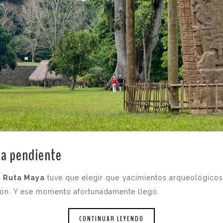
da pendiente
.
a
Ruta Maya
tuve que elegir que yacimientos arqueológicos 
ión. Y ese momento afortunadamente llegó.
CONTINUAR LEYENDO