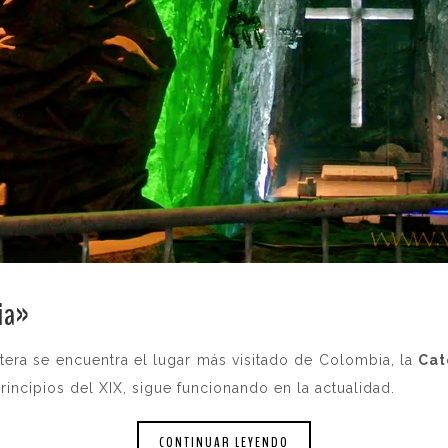
ia»
.
era se encuentra el lugar más visitado de Colombia, la
Cat
rincipios del XIX, sigue funcionando en la actualidad.
CONTINUAR LEYENDO