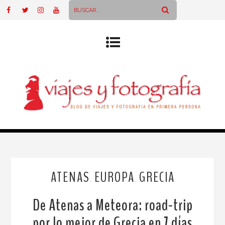
ATENAS
EUROPA
GRECIA
,
,
De Atenas a Meteora: road-trip
por lo mejor de Grecia en 7 días