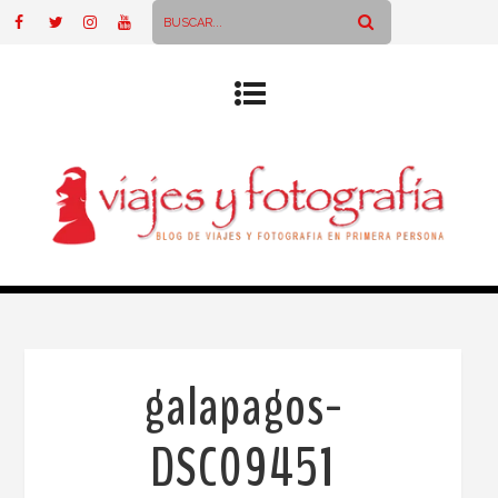
galapagos-
DSC09451