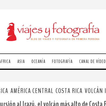
ÁFRICA
ASIA
OCEANÍA
FOTOGRAFÍA
CANAL DE VÍDE
ICA
AMÉRICA CENTRAL
COSTA RICA
VOLCÁN 
,
,
,
ursión al Irazú, el volcán más alto de Costa 