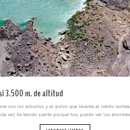
si 3.500 m. de altitud
.
ve son los arbustos y el polvo que levanta el viento rachea
sta vez he tenido suerte porque hoy puedo ver los enormes 