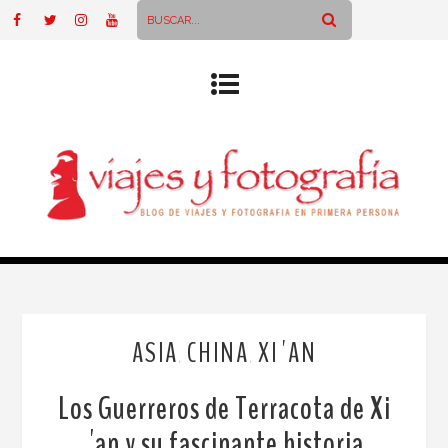
ASIA
CHINA
XI´AN
,
,
Los Guerreros de Terracota de Xi
´an y su fascinante historia