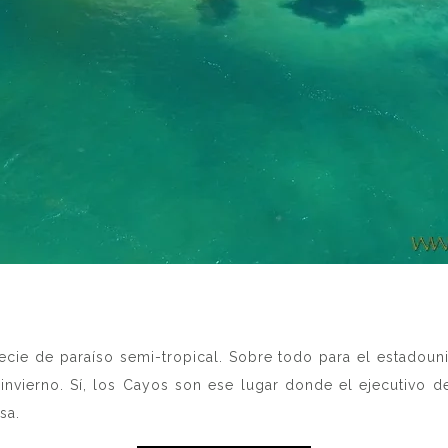
ecie de paraíso semi-tropical. Sobre todo para el estadoun
el invierno. Sí, los Cayos son ese lugar donde el ejecutivo 
sa.