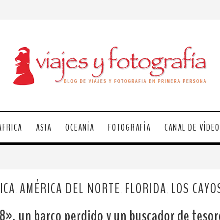
ÁFRICA
ASIA
OCEANÍA
FOTOGRAFÍA
CANAL DE VÍDE
ICA
AMÉRICA DEL NORTE
FLORIDA
LOS CAYO
,
,
,
8», un barco perdido y un buscador de teso