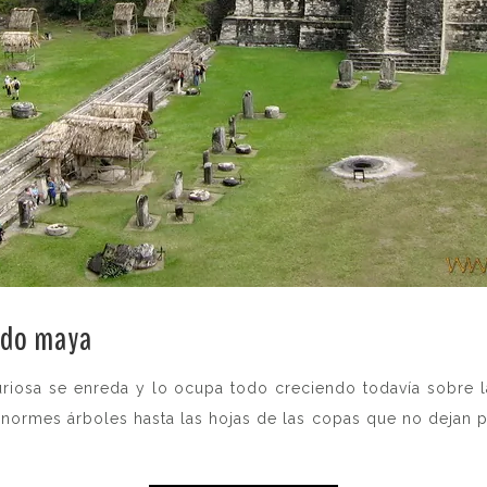
sado maya
.
juriosa se enreda y lo ocupa todo creciendo todavía sobre l
enormes árboles hasta las hojas de las copas que no dejan p