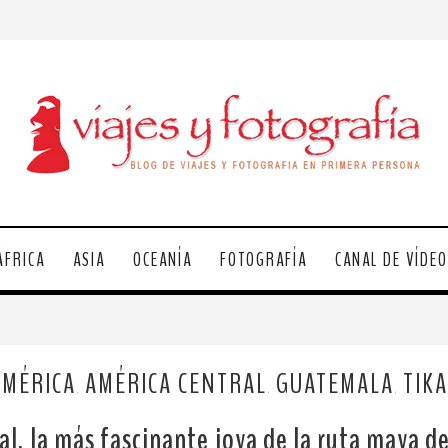
ÁFRICA
ASIA
OCEANÍA
FOTOGRAFÍA
CANAL DE VÍDE
AMÉRICA
AMÉRICA CENTRAL
GUATEMALA
TIKA
,
,
,
kal, la más fascinante joya de la ruta maya 