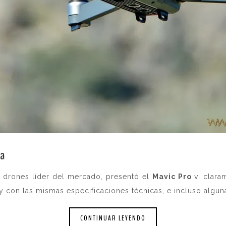
ra
e drones líder del mercado, presentó el
Mavic Pro
vi clar
 y con las mismas especificaciones técnicas, e incluso algu
CONTINUAR LEYENDO