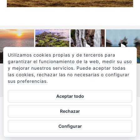
Utilizamos cookies propias y de terceros para
garantizar el funcionamiento de la web, medir su uso
y mejorar nuestros servicios. Puede aceptar todas
las cookies, rechazar las no necesarias o configurar
sus preferencias.
VER MÁS
SÍGUEME EN INSTAGRAM
Aceptar todo
Todos los textos y fotografías de
Rechazar
www.viajesyfotografia.com
son propiedad de su autor
Configurar
y están protegidos por © Copyright