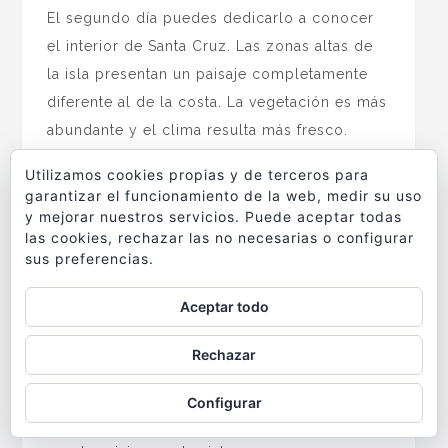
El segundo día puedes dedicarlo a conocer
el interior de Santa Cruz. Las zonas altas de
la isla presentan un paisaje completamente
diferente al de la costa. La vegetación es más
abundante y el clima resulta más fresco.
Es el día de ver a las tortugas gigantes
Utilizamos cookies propias y de terceros para
garantizar el funcionamiento de la web, medir su uso
en libertad
. Muchas fincas privadas
y mejorar nuestros servicios. Puede aceptar todas
permiten observar tortugas gigantes
las cookies, rechazar las no necesarias o configurar
acompañados por un guía que nos dará todo
sus preferencias.
tipo de información sobre las tortugas y
Aceptar todo
sobre el entorno natural en el que viven. Ver
a estos enormes reptiles de hasta 300 kg de
Rechazar
peso desplazarse lentamente por los
pastizales y refrescarse en las charcas es una
Configurar
de las experiencias más inolvidables que