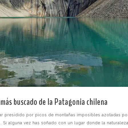
s más buscado de la Patagonia chilena
.
gar presidido por picos de montañas imposibles azotadas por
a. Si alguna vez has soñado con un lugar donde la naturaleza