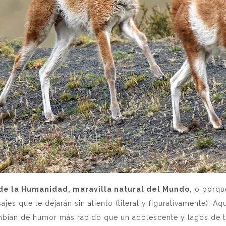
de la Humanidad, maravilla natural del Mundo,
o porque
jes que te dejarán sin aliento (literal y figurativamente). Aq
bian de humor más rápido que un adolescente y lagos de to