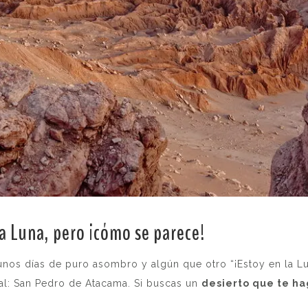
a Luna, pero ¡cómo se parece!
.
nos días de puro asombro y algún que otro “¡Estoy en la Lun
al: San Pedro de Atacama. Si buscas un
desierto que te ha