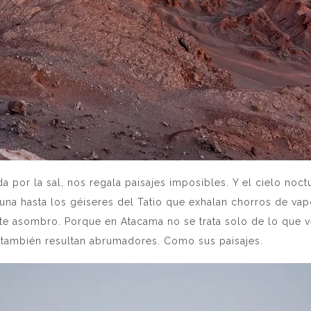
ada por la sal, nos regala paisajes imposibles. Y el cielo noc
Luna hasta los géiseres del Tatio que exhalan chorros de va
te asombro. Porque en Atacama no se trata solo de lo que v
ad también resultan abrumadores. Como sus paisajes.