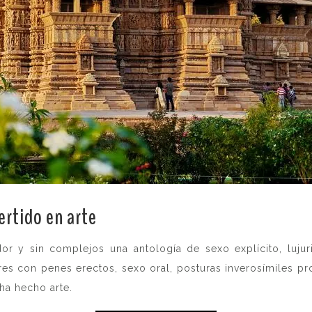
ertido en arte
.
r y sin complejos una antología de sexo explícito, lujur
 con penes erectos, sexo oral, posturas inverosímiles prop
ha hecho arte.